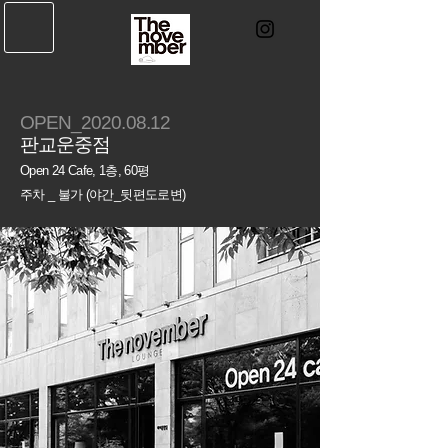
​OPEN_2020.08.12
판교운중점
Open 24 Cafe
,
1
층,
60평
주차 _ 불가 (야간_뒷편도로변)