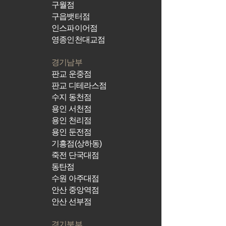
구월점
구읍뱃터점
인스파이어점
영종인천대교점
경기남부
​판교 운중점
판교 디테라스점
수지 동천점
용인 서천점
용인 천리점
용인 둔전점
기흥점(상하동)
죽전 단국대점
동탄점
수원 아주대점
안산 중앙역점
안산 선부점
경기북부